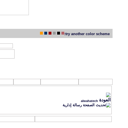
try another color scheme:
جديد مواضيع 
روابط تهمك
القرآن الكـريم
الصوتيات
الفل
alwahatech
رسالة إدارية
التسجيل