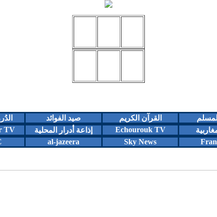
المسلم
القرآن الكريم
صيد الفوائد
الدُر
r TV
Echourouk TV
مغاربية
إذاعة أدرار المحلية
C
al-jazeera
Sky News
Fran