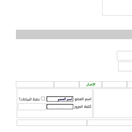
الطقس
الإخبـار
P A ! n
مـركز تـحميل
اسم العضو
حفظ البيانات؟
كلمة المرور
ات
التقويم