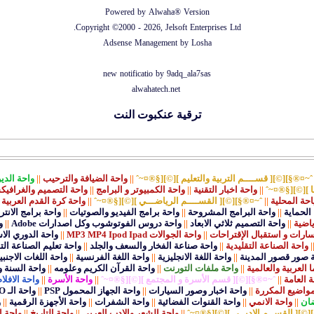
Powered by Alwaha® Version
Copyright ©2000 - 2026, Jelsoft Enterprises Ltd.
Adsense Management by
Losha
new notificatio by
9adq_ala7sas
alwahatech.net
ترقية عنكبوت النت
أقسام المنتدى
ˆ~¤®§][©][ قســــم التربية والتعليم ][©][§®¤~ˆ
||
واحة الضيافة والترحيب
||
واحة الدي
ا ][©][§®¤~ˆ
||
واحة اخبار التقنية
||
واحة الكمبيوتر و البرامج
||
واحة التصميم والغرافي
احة المحلية
||
ˆ~¤®§][©][ القســــم الرياضـــي ][©][§®¤~ˆ
||
واحة كرة القدم العربية
الحماية
||
واحة البرامج المشروحة
||
واحة برامج الفيديو والصوتيات
||
واحة برامج الانت
ياضية
||
واحة التصميم ثلاثي الابعاد
||
واحة دروس الفوتوشوب وكل اصدارات Adobe
||
و
ارات و استقبال الإقتراحات
||
واحة الجوالات MP3 MP4 Ipod Ipad
||
واحة الدوري الا
|
واحة الصناعة التقليدية
||
واحة صناعة الفخار والسعف والجلد
||
واحة تعليم الصناعة الت
 صور قصور المدينة
||
واحة اللغة الانجليزية
||
واحة اللغة الفرنسية
||
واحة اللغات الاجنبي
 العربية والعالمية
||
واحة ملفات التورنت
||
واحة القرآن الكريم وعلومه
||
واحة السنة و
ة العامة
||
ˆ~¤®§][©][ قسم الأسرة و المجتمع ][©][§®¤~ˆ
||
واحة الأسرة
||
واحة الافلام
مواضيع المكررة
||
واحة اخبار وصور السيارات
||
واحة الجهاز المحمول PSP
||
واحة الـ EURO
ان
||
واحة الانمي
||
واحة القنوات الفضائية
||
واحة الشفرات
||
واحة الأجهزة الرقمية
||
و
[©][ القســم الادبــي ][©][§®¤~ˆ
||
واحة الشعر والادب العربي
||
واحة التاريخ
||
واحة ا