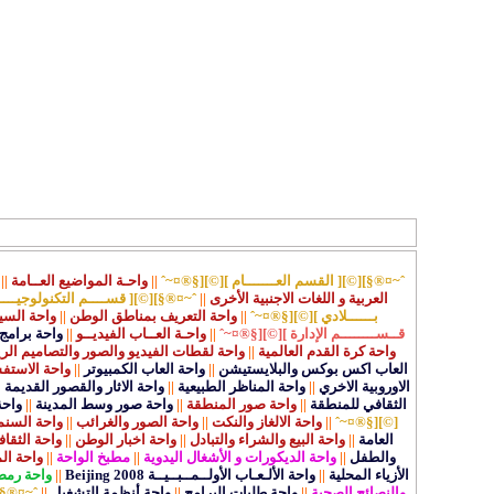
ˆ~¤®§][©][ القسم العـــــــام ][©][§®¤~ˆ
||
واحـة المواضيع العــامة
||
العربية و اللغات الاجنبية الأخرى
||
ˆ~¤®§][©][ قســــم التكنولوجيــــ
بــــــلادي ][©][§®¤~ˆ
||
واحة التعريف بمناطق الوطن
||
واحة السي
قــســــــــم الإدارة ][©][§®¤~ˆ
||
واحـة العــاب الفيديــو
||
واحة برامج 
واحة كرة القدم العالمية
||
واحة لقطات الفيديو والصور والتصاميم الر
العاب اكس بوكس والبلايستيشن
||
واحة العاب الكمبيوتر
||
واحة الاستفس
الاوروبية الاخري
||
واحة المناظر الطبيعية
||
واحة الاثار والقصور القديمة
|
الثقافي للمنطقة
||
واحة صور المنطقة
||
واحة صور وسط المدينة
||
واحة
[©][§®¤~ˆ
||
واحة الالغاز والنكت
||
واحة الصور والغرائب
||
واحة السنما
العامة
||
واحة البيع والشراء والتبادل
||
واحة اخبار الوطن
||
واحة الثقاف
والطفل
||
واحة الديكورات و الأشغال اليدوية
||
مطبخ الواحة
||
واحة ال
الأزياء المحلية
||
واحة الألـعـاب الأولــمــبــيــة Beijing 2008
||
واحة رمض
والنصائح الصحية
||
واحة طلبات البرامج
||
واحة أنظمة التشغيل
||
ˆ~¤®§]