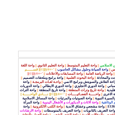
ن الاسلامي
||
واحة التعليم المتوسط
||
واحة التعليم الثانوي
||
واحة اللغة
كس
||
واحة الصيانة وحلول مشاكل الحاسوب
||
ˆ~¤®§][©][ قســــــم
||
واحة الرياضة العامة
||
واحة المسابقات والاعلانات
||
ˆ~¤®§][©][
رنت والمحادثة
||
واحة البحوث العلمية
||
واحة برامج وملحقات التصميم
||
احة الفلاش والسويتش وبرامج الانمي
||
واحـة لغـات البرمجـة
||
واحة
سباني
||
واحة الدوري الانجليزي
||
واحة الدوري الايطالي
||
واحة الدوريات
قليدية
||
واحة تاريخ وتراث المنطقة
||
واحة تاريخ المنطقة
||
واحة التراث
ة الاخرى
||
واحـــــة الفضـائيـــــات
||
ˆ~¤®§][©][ نــــادي الواحــــــة ]
السيرة النبوية
||
واحة الصوتيات والمرئيات
||
واحة المسائل الاسلامية
 الوثائقية
||
واحة الاثاث و الديكورات و الأشغال اليدوية
||
واحة المرأة
||
واحة مشجعي وعشاق الاندية
||
واحة الكتب الالكترونية
||
واحة
احة التعريف بالثانويات
||
واحة التعريف بالمتوسطات
||
واحة الارشادات
لقصص والمقالات الادبية
||
واحة الشعر الشعبي
||
واحة الحوار والنقاش