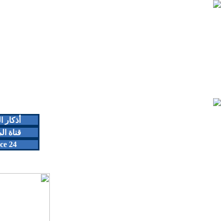
أذكار 
قناة ال
ce 24