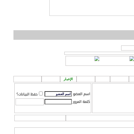
او
لمشاركة اصدقائك!
إعلانـات
قروب
الطقس
الإخبـار
P A ! n
مـركز تـحميل
اسم العضو
حفظ البيانات؟
كلمة المرور
التعليمـــات
التقويم