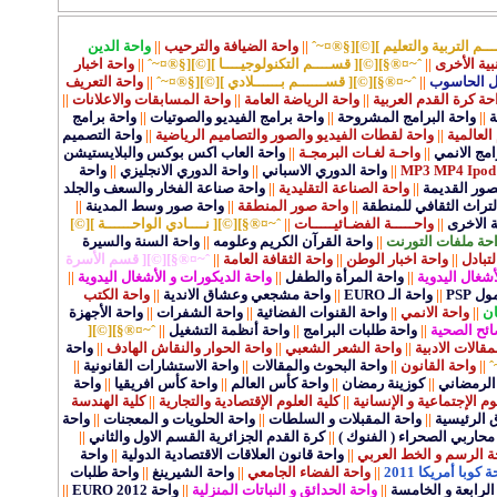
ـم التربية والتعليم ][©][§®¤~ˆ
||
واحة الضيافة والترحيب
||
واحة الدين
نبية الأخرى
||
ˆ~¤®§][©][ قســــم التكنولوجيــــا ][©][§®¤~ˆ
||
واحة اخبار
ل الحاسوب
||
ˆ~¤®§][©][ قســــــم بــــــلادي ][©][§®¤~ˆ
||
واحة التعريف
حة كرة القدم العربية
||
واحة الرياضة العامة
||
واحة المسابقات والاعلانات
||
ة
||
واحة البرامج المشروحة
||
واحة برامج الفيديو والصوتيات
||
واحة برامج
العالمية
||
واحة لقطات الفيديو والصور والتصاميم الرياضية
||
واحة التصميم
مج الانمي
||
واحـة لغـات البرمجـة
||
واحة العاب اكس بوكس والبلايستيشن
||
واحة الدوري الاسباني
||
واحة الدوري الانجليزي
||
واحة
قصور القديمة
||
واحة الصناعة التقليدية
||
واحة صناعة الفخار والسعف والجلد
لتراث الثقافي للمنطقة
||
واحة صور المنطقة
||
واحة صور وسط المدينة
||
ة الاخرى
||
واحـــــة الفضـائيـــــات
||
ˆ~¤®§][©][ نــــادي الواحــــــة ][©]
حة ملفات التورنت
||
واحة القرآن الكريم وعلومه
||
واحة السنة والسيرة
لتبادل
||
واحة اخبار الوطن
||
واحة الثقافة العامة
||
ˆ~¤®§][©][ قسم الأسرة
أشغال اليدوية
||
واحة المرأة والطفل
||
واحة الديكورات و الأشغال اليدوية
||
 PSP
||
واحة الـ EURO
||
واحة مشجعي وعشاق الاندية
||
واحة الكتب
ان
||
واحة الانمي
||
واحة القنوات الفضائية
||
واحة الشفرات
||
واحة الأجهزة
ائح الصحية
||
واحة طلبات البرامج
||
واحة أنظمة التشغيل
||
ˆ~¤®§][©][
الات الادبية
||
واحة الشعر الشعبي
||
واحة الحوار والنقاش الهادف
||
واحة
ˆ
||
واحة القانون
||
واحة البحوث والمقالات
||
واحة الاستشارات القانونية
||
الرمضاني
||
كوزينة رمضان
||
واحة كأس العالم
||
واحة كأس افريقيا
||
واحة
وم الإجتماعية و الإنسانية
||
كلية العلوم الإقتصادية والتجارية
||
كلية الهندسة
ق الرئيسية
||
واحة المقبلات و السلطات
||
واحة الحلويات و المعجنات
||
واحة
محاربي الصحراء ( الفنوك )
||
كرة القدم الجزائرية القسم الاول والثاني
||
ة الرسم و الخط العربي
||
واحة قانون العلاقات الاقتصادية الدولية
||
واحة
 كوبا أمريكا 2011
||
واحة الفضاء الجامعي
||
واحة الشيرينغ
||
واحة طلبات
لرابعة و الخامسة
||
واحة الحدائق و النباتات المنزلية
||
واحة EURO 2012
||