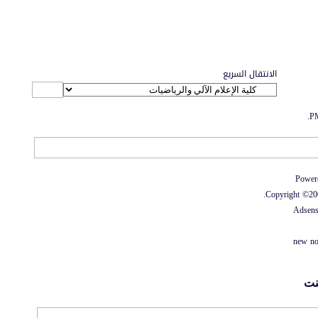
الانتقال السريع
.
الاتصال بنا
-
منتديات الواحة
-
الأرشيف
-
مصمم الستايل
-
آليكسا
Power
Copyright ©2000
Adsen
new no
نت