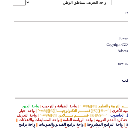
الاتصال بنا
-
منتديات الواحة
-
الأرشيف
-
مصمم الستايل
-
آليكسا
Po
Copyright ©
Ad
new
التربية والتعليم ][©][§®¤~ˆ
||
واحة الضيافة والترحيب
||
واحة الدين
 الأخرى
||
ˆ~¤®§][©][ قســــم التكنولوجيــــا ][©][§®¤~ˆ
||
واحة اخبار
لحاسوب
||
ˆ~¤®§][©][ قســــــم بــــــلادي ][©][§®¤~ˆ
||
واحة التعريف
كرة القدم العربية
||
واحة الرياضة العامة
||
واحة المسابقات والاعلانات
||
واحة البرامج المشروحة
||
واحة برامج الفيديو والصوتيات
||
واحة برامج