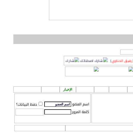
ناوي
]
أفضل حلاق في حي حطين بالرياض .. بواس
او
لمشاركة اصدقائك!
إعلانـات
قروب
الطقس
الإخبـار
P A ! n
مـركز تـحميل
اسم العضو
حفظ البيانات؟
كلمة المرور
التعليمـــات
التقويم