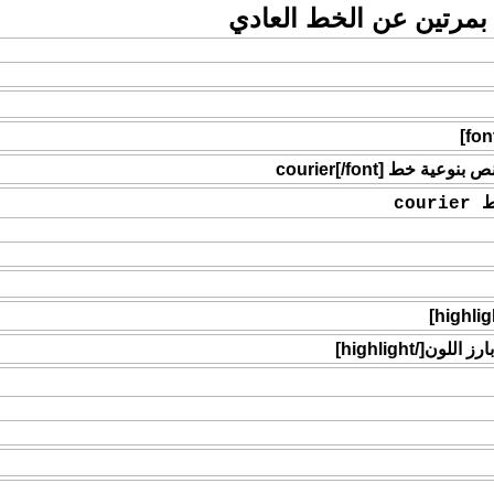
 بمرتين عن الخط العادي
ي .
cou
كواد ورموز كالتالي .