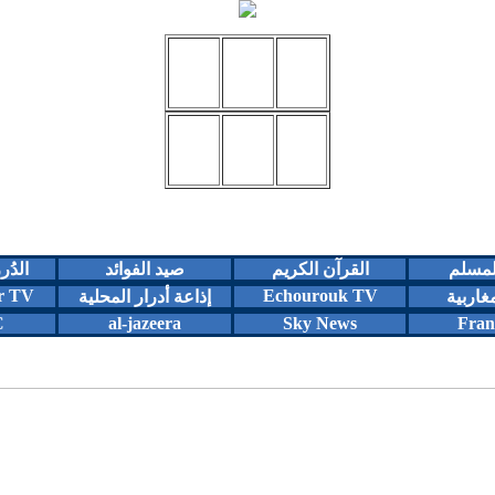
المسلم
القرآن الكريم
صيد الفوائد
الدُر
r TV
Echourouk TV
مغاربية
إذاعة أدرار المحلية
C
al-jazeera
Sky News
Fran