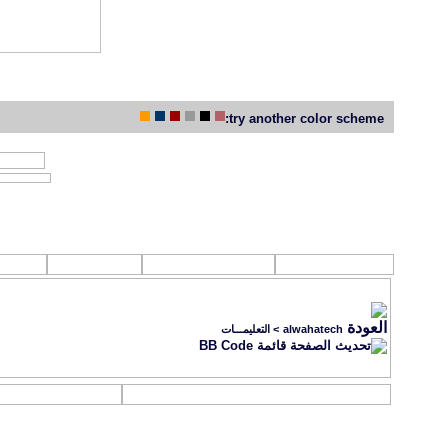
try another color scheme:
جديد مواضيع 
روابط تهمك
القرآن الكـريم
الصوتيات
الفل
alwahatech
>
التعليمـــات
قائمة BB Code
التسجيل