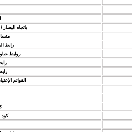
ل
باتجاه اليسار /
متساو
رابط الب
روابط عناوين 
راب
رابط
القوائم الإعتيا
كو
كود بلغ
ا