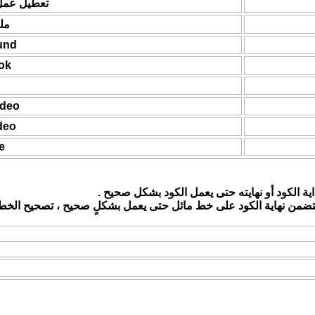
تعطيل عمل أكوا
مل
und
ok
ideo
deo
e
داية الكود أو نهايته حتى يعمل الكود بشكل صحيح .
تضمن نهاية الكود على خط مائل حتى يعمل بشكلٍ صحيح ، تصحيح الخطأ
د ورموز كالتالي .