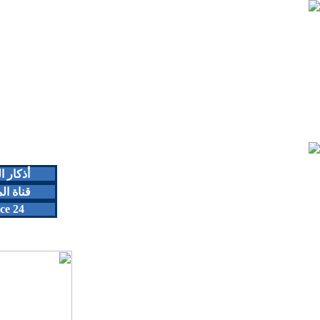
أذكار 
قناة ال
ce 24