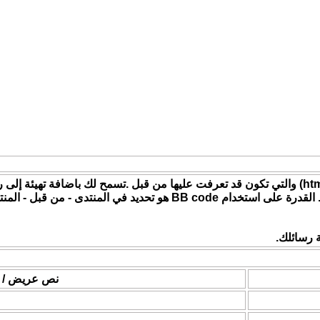
وهو ولن يتم ايقاف (كسر) النسق من الصفحات التي تشاهدها. القدرة على ا
نص عريض / م