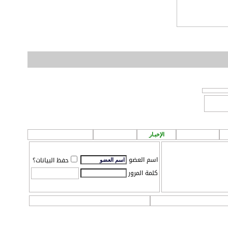
الطقس
الإخبـار
P A ! n
مـركز تـحميل
اسم العضو
حفظ البيانات؟
كلمة المرور
ات
التقويم