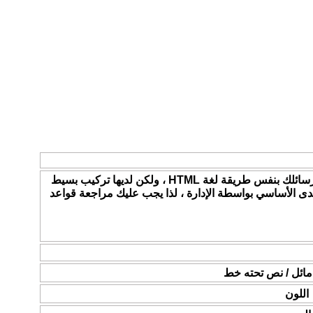
BB code عبارة عن مجموعة من الأكواد المشتقة من لغة (html) والتي تكون قد تعرفت عليها من قبل .تسمح لك باضافة تهيئة إلى رسائلك بنفس طريقة لغة HTML ، ولكن لديها تركيب بسيط
ستخدام BB code هو تحديد في المنتدى - من قبل - المنتدى الأساسي بواسطة الإدارة ، لذا يجب عليك مراجعة قواعد
ائل / نص تحته خط
اللون