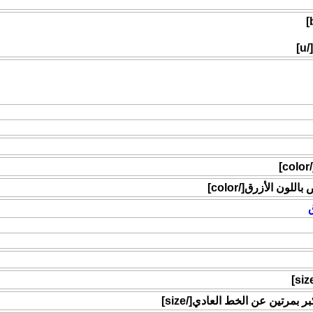
التالي .
[/co
ق