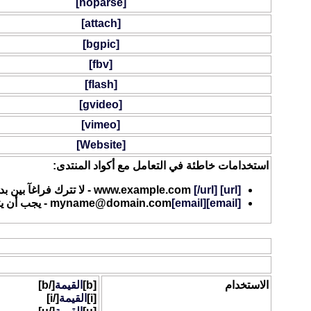
[noparse]
[attach]
[bgpic]
[fbv]
[flash]
[gvideo]
[vimeo]
[Website]
استخدامات خاطئة في التعامل مع أكواد المنتدى:
[url]
www.example.com
[/url]
- لا تترك فراغآ بين ب
[email]
[email]
myname@domain.com
- يجب أن ي
نص عريض / مائل / نص تحته خط
يمكنك جعل الخط عريضآ ، مائلاً أو أسفله خط وذلك بواسطة استخدام أكوا
الاستخدام
[b]
القيمة
[/b]
[i]
القيمة
[/i]