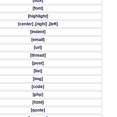
[size]
[font]
[highlight]
[center]
,
[right]
,
[left]
[indent]
[email]
[url]
[thread]
[post]
[list]
[img]
[code]
[php]
[html]
[quote]