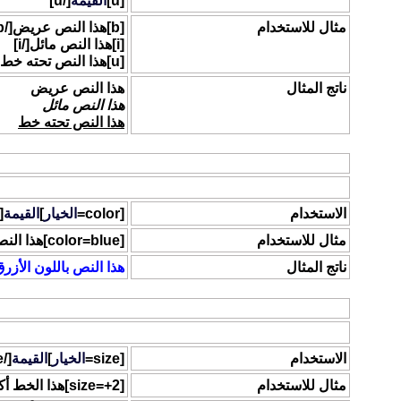
[u]
القيمة
[/u]
مثال للاستخدام
[b]هذا النص عريض[/b]
[i]هذا النص مائل[/i]
[u]هذا النص تحته خط[/u]
ناتج المثال
هذا النص عريض
هذا النص مائل
هذا النص تحته خط
اللون
يمكنك تغيير لون جملة معينه بألوان مختلفة وذلك بواسطة استخدام الكود 
الاستخدام
[color=
الخيار
]
القيمة
lor]
مثال للاستخدام
[color=blue]هذا النص باللون الأزرق[/color]
ناتج المثال
هذا النص باللون الأزر
الحجم
هذا الرمز يسمح لك بتحديد حجم الخط في النص المحدد .
الاستخدام
[size=
الخيار
]
القيمة
[/size]
مثال للاستخدام
[size=+2]هذا الخط أكبر بمرتين عن الخط العادي[/size]