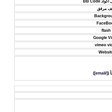
د BB Code
ف مرفق
Backgro
FaceBo
flash
Google V
vimeo vi
Websit
 (
[/email]
)