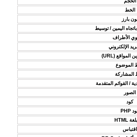
الحجم
الخط
ون بارز
 باتجاه اليمين / توسيط
ي الأطراف
ريد الإلكتروني
المواقع (URL)
ط الموضوع
 المشاركة
دية / القوائم المتقدمة
الصور
كود
د PHP
ة HTML
قتباس