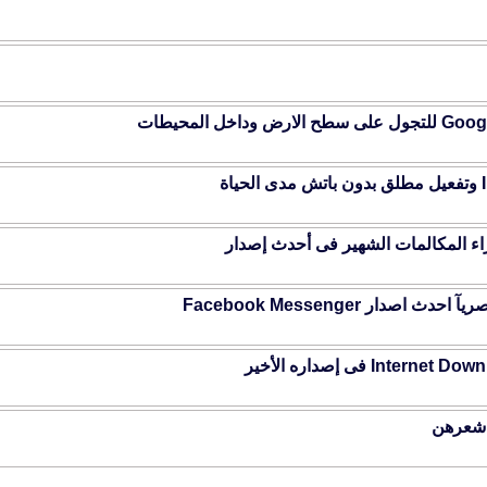
ة
 شعرهن