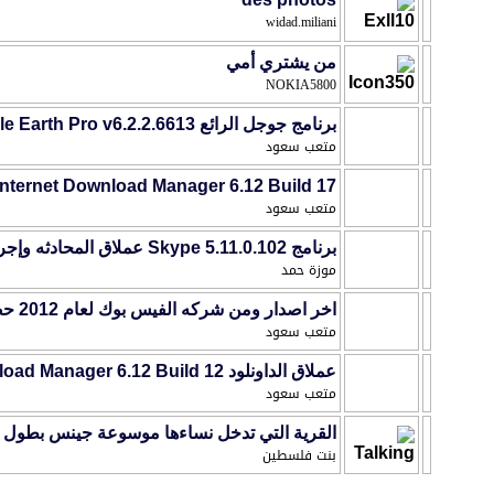
widad.miliani
من يشتري أمي
NOKIA5800
برنامج جوجل الرائع Google Earth Pro v6.2.2.6613 للتجول على سطح الارض وداخل المحيطات
متعب سعود
Internet Download Manager 6.12 Build 17 وتفعيل مطلق بدون باتش مدى الحيا
متعب سعود
برنامج Skype 5.11.0.102 عملاق المحادثه وإجراء المكالمات الشهير فى أحدث إصدار
موزة حمد
اخر اصدار ومن شركه الفيس بوك لعام 2012 حصريآ احدث اصدار Facebook Messenger
متعب سعود
عملاق الداونلود Internet Download Manager 6.12 Build 12 فى إصداره الأخير
متعب سعود
القرية التي تدخل نساءها موسوعة جينس بطول
بنت فلسطين