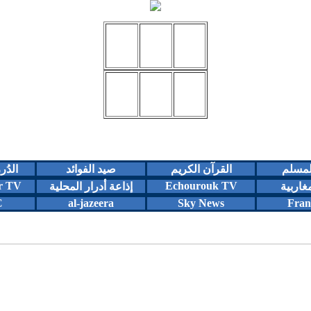
المسلم
القرآن الكريم
صيد الفوائد
الدُر
r TV
Echourouk TV
مغاربية
إذاعة أدرار المحلية
C
al-jazeera
Sky News
Fran