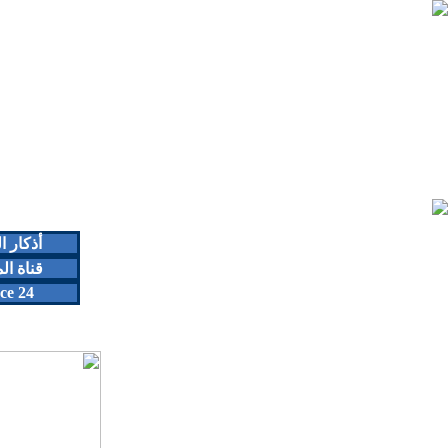
أذكار 
قناة ال
ce 24