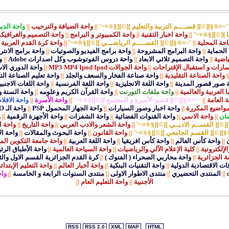
أقسام المنتدى
ˆ~¤®§][©][ قســــم التربية والتعليم ][©][§®¤~ˆ
||
واحة الضيافة والترحيب
||
واحة الدي
ا ][©][§®¤~ˆ
||
واحة اخبار التقنية
||
واحة الكمبيوتر و البرامج
||
واحة التصميم والغرافي
احة المحلية
||
ˆ~¤®§][©][ القســــم الرياضـــي ][©][§®¤~ˆ
||
واحة كرة القدم العربية
الحماية
||
واحة البرامج المشروحة
||
واحة برامج الفيديو والصوتيات
||
واحة برامج الانت
ياضية
||
واحة التصميم ثلاثي الابعاد
||
واحة دروس الفوتوشوب وكل اصدارات Adobe
||
و
ارات و استقبال الإقتراحات
||
واحة الجوالات MP3 MP4 Ipod Ipad
||
واحة الدوري الا
|
واحة الصناعة التقليدية
||
واحة صناعة الفخار والسعف والجلد
||
واحة تعليم الصناعة الت
 صور قصور المدينة
||
واحة اللغة الانجليزية
||
واحة اللغة الفرنسية
||
واحة اللغات الاجنبي
 العربية والعالمية
||
واحة ملفات التورنت
||
واحة القرآن الكريم وعلومه
||
واحة السنة و
ة العامة
||
ˆ~¤®§][©][ قسم الأسرة و المجتمع ][©][§®¤~ˆ
||
واحة الأسرة
||
واحة الافلام
مواضيع المكررة
||
واحة اخبار وصور السيارات
||
واحة الجهاز المحمول PSP
||
واحة الـ EURO
ان
||
واحة الانمي
||
واحة القنوات الفضائية
||
واحة الشفرات
||
واحة الأجهزة الرقمية
||
و
[©][ القســم الادبــي ][©][§®¤~ˆ
||
واحة الشعر والادب العربي
||
واحة التاريخ
||
واحة ا
§][©][ القسم الجامعي ][©][§®¤~ˆ
||
واحة القانون
||
واحة البحوث والمقالات
||
واحة ال
||
واحة كأس العالم
||
واحة كأس افريقيا
||
واحة اللغة العربية
||
واحة جامعة التكوين ال
لإلكترونية
||
كلية الإعلام الآلي والرياضيات
||
واحة السياحة العالمية
||
واحة الأطباق الرئ
ة الجزائرية
||
واحة محاربي الصحراء ( الفنوك )
||
كرة القدم الجزائرية القسم الاول والث
ات الاقتصادية الدولية
||
واحة التقنيات البنكية
||
واحة أخبار العالم
||
واحة التعليم الإبتدائ
||
المنتدى التحضيري
||
منتدى الاطوار الاولى
||
منتدى السنوات الرابعة و الخامسة
||
واح
الأجنبية
||
واحة التعليم العام
||
RSS
RSS 2.0
XML
MAP
HTML