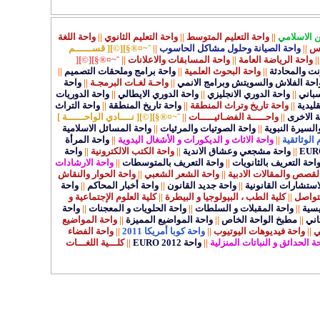
ن الاسلامي
||
واحة التعليم المتوسط
||
واحة التعليم الثانوي
||
واحة اللغة
كس
||
واحة الصيانة وحلول مشاكل الحاسوب
||
ˆ~¤®§][©][ قســــــم
||
واحة الرياضة العامة
||
واحة المسابقات والاعلانات
||
ˆ~¤®§][©][
رنت والمحادثة
||
واحة البحوث العلمية
||
واحة برامج وملحقات التصميم
||
احة الفلاش والسويتش وبرامج الانمي
||
واحـة لغـات البرمجـة
||
واحة
سباني
||
واحة الدوري الانجليزي
||
واحة الدوري الايطالي
||
واحة الدوريات
قليدية
||
واحة تاريخ وتراث المنطقة
||
واحة تاريخ المنطقة
||
واحة التراث
ة الاخرى
||
واحـــــة الفضـائيـــــات
||
ˆ~¤®§][©][ نــــادي الواحــــــة ]
السيرة النبوية
||
واحة الصوتيات والمرئيات
||
واحة المسائل الاسلامية
 الوثائقية
||
واحة الاثاث و الديكورات و الأشغال اليدوية
||
واحة المرأة
||
واحة مشجعي وعشاق الاندية
||
واحة الكتب الالكترونية
||
واحة
احة التعريف بالثانويات
||
واحة التعريف بالمتوسطات
||
واحة الارشادات
لقصص والمقالات الادبية
||
واحة الشعر الشعبي
||
واحة الحوار والنقاش
استشارات القانونية
||
واحة جديد القانون
||
واحة أخبار المحاكم
||
واحة
متواصل
||
كلية الطب ، البيولوجيا و البيطرة
||
كلية العلوم الإجتماعية و
يسية
||
واحة المقبلات و السلطات
||
واحة الحلويات و المعجنات
||
واحة
اني
||
مطبخ الواحة الخاص
||
واحة المواضيع المميزة
||
واحة المواضيع
ي
||
واحة فيديوهات اليوتيوب
||
واحة كوبا أمريكا 2011
||
واحة الفضاء
ة الحدائق و النباتات المنزلية
||
واحة EURO 2012
||
كلـــية اللغـــات