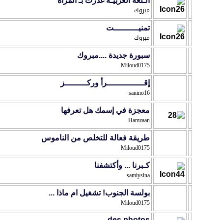
ﺍﻟـﻠﻐﺔ ﺍﻟﻌﺮﺑﻴـﺔ ﻏﺪﺭﺕ ﺑـ ﺍﻟﻤﺮﺃﺓ
مبروك
تمنيــــــــــت
مبروك
سبورة جديدة ....مبروك
Miloud0175
إقـــــــــــــــرأ وركـــــــــز
sanino16
معجزة في إسمك هل تعرفها
Hamzaan
طريقة فعالة للتخلص من الناموس
Miloud0175
كـبرنا ... وأكتشفنا
samiysina
بولسة الجنوب! تشغيل ام ماذا ...
Miloud0175
des photos