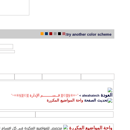
try another color scheme:
جديد مواضيع 
روابط تهمك
القرآن الكـريم
الصوتيات
الفلا
ˆ~¤®§][©][ قــســــــــم الإدارة ][©][§®¤~ˆ
>
alwahatech
واحة المواضيع المكررة
التسجيل
مخصص للمواضيع المكررة في كل اقسام ا
واحة المواضيع المكررة