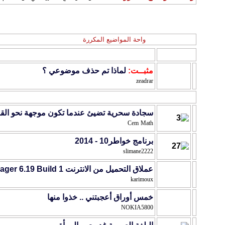
مواضيع المنتدى
:
واحة المواضيع المكررة
الموضوع
/
كاتب الموضوع
مثبــت:
لماذا تم حذف موضوعي ؟
zeadrar
سجادة سحرية تضيئ عندما تكون موجهة نحو القب
Cem Math
برنامج خواطر10 - 2014
slimane2222
عملاق التحميل من الانترنت Internet Download Manager 6.19 Build 1 اصدار الاخير
karimoux
خمس أوراق أعجبتني .. خذوا منها
NOKIA5800