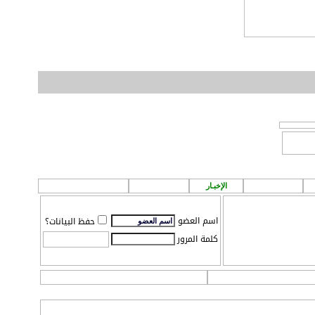
الطقس
الإخبـار
P A ! n
مـركز تـحميل
اسم العضو
حفظ البيانات؟
كلمة المرور
ات
التقويم