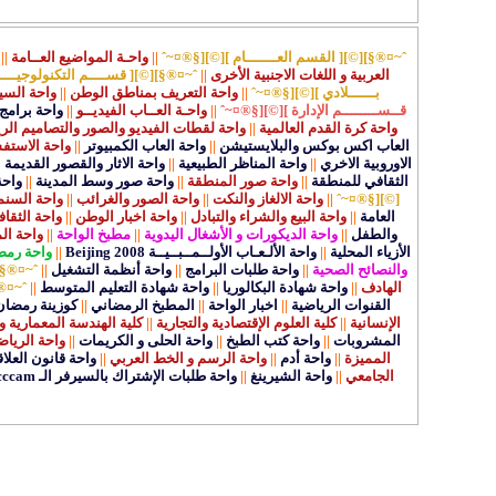
ˆ~¤®§][©][ القسم العـــــــام ][©][§®¤~ˆ
||
واحـة المواضيع العــامة
||
العربية و اللغات الاجنبية الأخرى
||
ˆ~¤®§][©][ قســــم التكنولوجيــــ
بــــــلادي ][©][§®¤~ˆ
||
واحة التعريف بمناطق الوطن
||
واحة السي
قــســــــــم الإدارة ][©][§®¤~ˆ
||
واحـة العــاب الفيديــو
||
واحة برامج 
واحة كرة القدم العالمية
||
واحة لقطات الفيديو والصور والتصاميم الر
العاب اكس بوكس والبلايستيشن
||
واحة العاب الكمبيوتر
||
واحة الاستفس
الاوروبية الاخري
||
واحة المناظر الطبيعية
||
واحة الاثار والقصور القديمة
|
الثقافي للمنطقة
||
واحة صور المنطقة
||
واحة صور وسط المدينة
||
واحة
[©][§®¤~ˆ
||
واحة الالغاز والنكت
||
واحة الصور والغرائب
||
واحة السنما
العامة
||
واحة البيع والشراء والتبادل
||
واحة اخبار الوطن
||
واحة الثقاف
والطفل
||
واحة الديكورات و الأشغال اليدوية
||
مطبخ الواحة
||
واحة ال
الأزياء المحلية
||
واحة الألـعـاب الأولــمــبــيــة Beijing 2008
||
واحة رمض
والنصائح الصحية
||
واحة طلبات البرامج
||
واحة أنظمة التشغيل
||
ˆ~¤®§]
الهادف
||
واحة شهادة البكالوريا
||
واحة شهادة التعليم المتوسط
||
ˆ~¤®
القنوات الرياضية
||
اخبار الواحة
||
المطبخ الرمضاني
||
كوزينة رمضان
الإنسانية
||
كلية العلوم الإقتصادية والتجارية
||
كلية الهندسة المعمارية وا
المشروبات
||
واحة كتب الطبخ
||
واحة الحلى و الكريمات
||
واحة الرياض
المميزة
||
واحة أدم
||
واحة الرسم و الخط العربي
||
واحة قانون العلاق
الجامعي
||
واحة الشيرينغ
||
واحة طلبات الإشتراك بالسيرفر الـ cccam