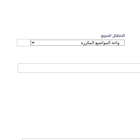
الانتقال السريع
الاتصال بنا
-
منتديات الواحة
-
الأرشيف
-
مصمم الستايل
-
آليكسا