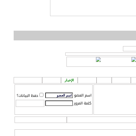
او
لمشاركة اصدقائك!
إعلانـات
قروب
الطقس
الإخبـار
P A ! n
مـركز تـحميل
اسم العضو
حفظ البيانات؟
كلمة المرور
التعليمـــات
التقويم