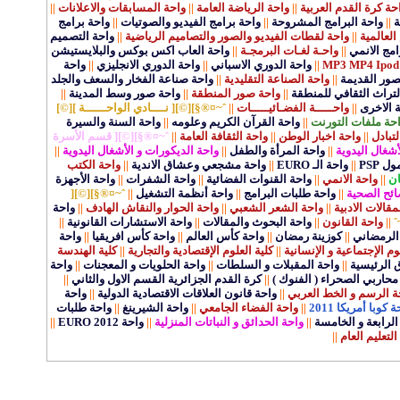
حة كرة القدم العربية
||
واحة الرياضة العامة
||
واحة المسابقات والاعلانات
||
ة
||
واحة البرامج المشروحة
||
واحة برامج الفيديو والصوتيات
||
واحة برامج
العالمية
||
واحة لقطات الفيديو والصور والتصاميم الرياضية
||
واحة التصميم
مج الانمي
||
واحـة لغـات البرمجـة
||
واحة العاب اكس بوكس والبلايستيشن
||
واحة الدوري الاسباني
||
واحة الدوري الانجليزي
||
واحة
قصور القديمة
||
واحة الصناعة التقليدية
||
واحة صناعة الفخار والسعف والجلد
لتراث الثقافي للمنطقة
||
واحة صور المنطقة
||
واحة صور وسط المدينة
||
ة الاخرى
||
واحـــــة الفضـائيـــــات
||
ˆ~¤®§][©][ نــــادي الواحــــــة ][©]
حة ملفات التورنت
||
واحة القرآن الكريم وعلومه
||
واحة السنة والسيرة
لتبادل
||
واحة اخبار الوطن
||
واحة الثقافة العامة
||
ˆ~¤®§][©][ قسم الأسرة
أشغال اليدوية
||
واحة المرأة والطفل
||
واحة الديكورات و الأشغال اليدوية
||
 PSP
||
واحة الـ EURO
||
واحة مشجعي وعشاق الاندية
||
واحة الكتب
ان
||
واحة الانمي
||
واحة القنوات الفضائية
||
واحة الشفرات
||
واحة الأجهزة
ائح الصحية
||
واحة طلبات البرامج
||
واحة أنظمة التشغيل
||
ˆ~¤®§][©][
الات الادبية
||
واحة الشعر الشعبي
||
واحة الحوار والنقاش الهادف
||
واحة
ˆ
||
واحة القانون
||
واحة البحوث والمقالات
||
واحة الاستشارات القانونية
||
الرمضاني
||
كوزينة رمضان
||
واحة كأس العالم
||
واحة كأس افريقيا
||
واحة
وم الإجتماعية و الإنسانية
||
كلية العلوم الإقتصادية والتجارية
||
كلية الهندسة
ق الرئيسية
||
واحة المقبلات و السلطات
||
واحة الحلويات و المعجنات
||
واحة
محاربي الصحراء ( الفنوك )
||
كرة القدم الجزائرية القسم الاول والثاني
||
ة الرسم و الخط العربي
||
واحة قانون العلاقات الاقتصادية الدولية
||
واحة
 كوبا أمريكا 2011
||
واحة الفضاء الجامعي
||
واحة الشيرينغ
||
واحة طلبات
لرابعة و الخامسة
||
واحة الحدائق و النباتات المنزلية
||
واحة EURO 2012
||
التعليم العام
||