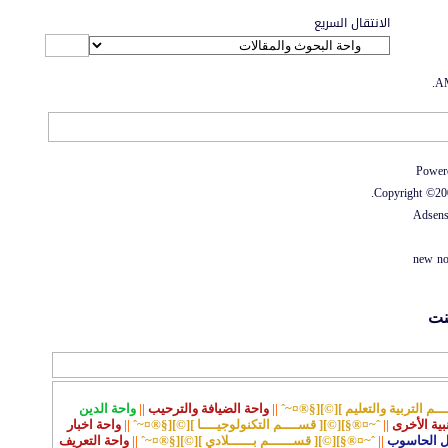
الانتقال السريع
.
الاتصال بنا
-
منتديات الواحة
-
الأرشيف
-
مصمم الستايل
-
آليكسا
Power
Copyright ©2000
Adsen
new no
نت
ـم التربية والتعليم ][©][§®¤~ˆ
||
واحة الضيافة والترحيب
||
واحة الدين
نبية الأخرى
||
ˆ~¤®§][©][ قســــم التكنولوجيــــا ][©][§®¤~ˆ
||
واحة اخبار
ل الحاسوب
||
ˆ~¤®§][©][ قســــــم بــــــلادي ][©][§®¤~ˆ
||
واحة التعريف