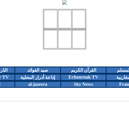
المسلم
القرآن الكريم
صيد الفوائد
الدُر
r TV
Echourouk TV
مغاربية
إذاعة أدرار المحلية
C
al-jazeera
Sky News
Fran