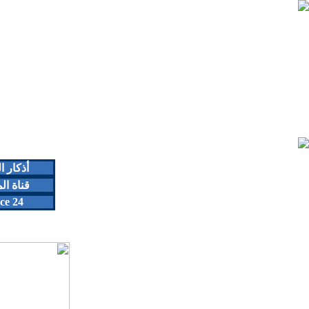
أذكار 
قناة ال
ce 24