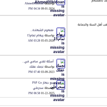
يف بأنفسهم
بواسطة
Ahmed00kldoan
04:34 PM
09-01-2024
ب أهل السنة والجماعة
مفهوم الشهادة...
بواسطة
ريهام تمام15
03:28 AM
05-05-2026
أسئلة تقني سامي في...
بواسطة
نجمك عقلك
07:40 PM
03-09-2023
بيع جهاز PSP Go
بواسطة
سحرعلي
06:58 PM
01-22-2025