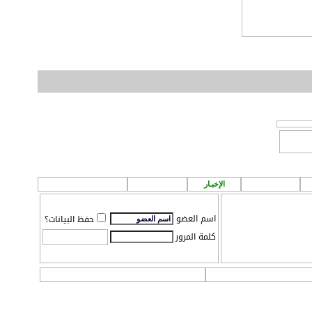
الطقس
الإخبـار
P A ! n
مـركز تـحميل
اسم العضو
حفظ البيانات؟
كلمة المرور
ات
التقويم