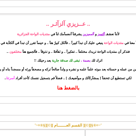
.. عــزيزي آلزآئـر ..
لأننآ نعشقـ
آلتميز
و
آلمميزين
يشرفنآ آنضمآمك لنآ في
منتديات الواحة الجزائرية
معنا في
منتديات الواحة
ينبغي عليكـ آن تبدآ كبيرآ .. فآلكل كبيرُُ هنآ .. و حينمآ تقرر آن تبدآ في آلكتآبة في
فتذكر آن
منتديات الواحة
تريدك مختلفآ .. تفكيرآ .. و ثقآفةً .. و تذوقآ .. فآلجميع هنآ
مختلفون
..
اترك لك
بصمة ،
تبقى لك صدقة جارية
بعد رحيلك !!
 من عمله و حسناته بعد موته علماً علمه و نشره و ولداً صالحاً تركه و مصحفاً ورثه أو مسجداً بناه أو بيتاً
لكي تستطيع آن تتحفنآ [ بمشآركآتك و موآضيعـك ] .. فضلاً قم بتسجيل نفسك كأحد أفراد
أسرتنا
..
بالضغط هنا
ˆ~¤®§][©][ القسم العـــــــام ][©][§®¤~ˆ
آخر مشاركة