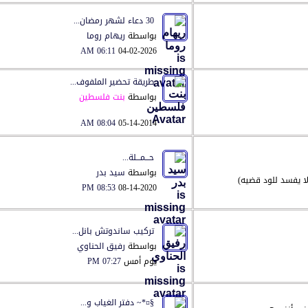
30 دعاء لشهر رمضان...
بواسطة
ريهام روما
06:11 AM
04-02-2026
طريقة تحضير الملفوف...
بواسطة
بنت فلسطين
08:04 AM
05-14-2014
حـــمـــلة...
بواسطة
سيد بدر
ا يفسد للود قضيه)
08:53 PM
08-14-2020
تركيب ساندوتش بانل...
بواسطة
رفيق الحناوي
يوم أمس
07:27 PM
§¤*~ دفتر الغياب و...