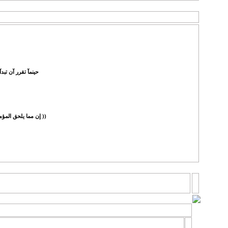
هلا وسهلا بك في منتديات الواحة الجزائرية
حينمآ تقرر آن تبدآ
(( إن مما يلحق المؤمن
المنتدى
المنتدى