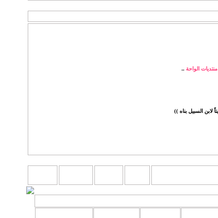
منتديات الواحة
..
 لابن السبيل بناه ))
آخر
المواضيع
المشاركات
المراقبين
مشاركة
المواضيع
المشاركات
المراقبين