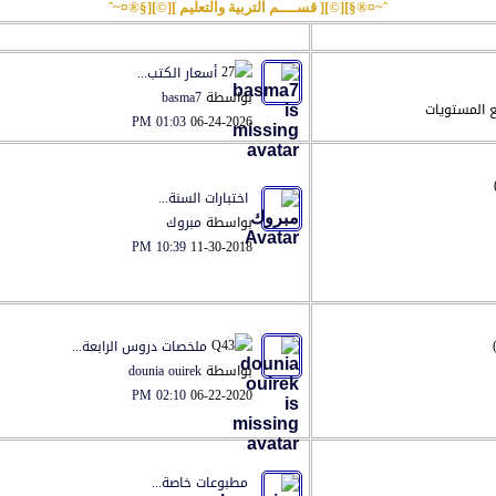
ˆ~¤®§][©][ قســــم التربية والتعليم ][©][§®¤~ˆ
آخر مشاركة
أسعار الكتب...
بواسطة
basma7
ع المستويات
01:03 PM
06-24-2026
اختبارات السنة...
بواسطة
مبروك
10:39 PM
11-30-2018
ملخصات دروس الرابعة...
بواسطة
dounia ouirek
02:10 PM
06-22-2020
مطبوعات خاصة...